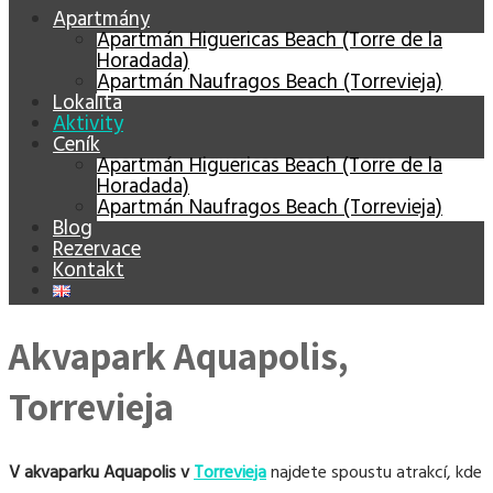
Apartmány
Apartmán Higuericas Beach (Torre de la
Horadada)
Apartmán Naufragos Beach (Torrevieja)
Lokalita
Aktivity
Ceník
Apartmán Higuericas Beach (Torre de la
Horadada)
Apartmán Naufragos Beach (Torrevieja)
Blog
Rezervace
Kontakt
Akvapark Aquapolis,
Torrevieja
V akvaparku Aquapolis v
Torrevieja
najdete spoustu atrakcí, kde