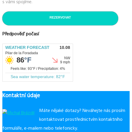
s vámi spojíme.
REZERVOVAT
Předpověď počasí
Kontaktní údaje
Máte nějaké dotazy? Neváhejte nás prosím
kontaktovat prostřednictvím kontaktního
formuláře, e-mailem nebo telefonicky.