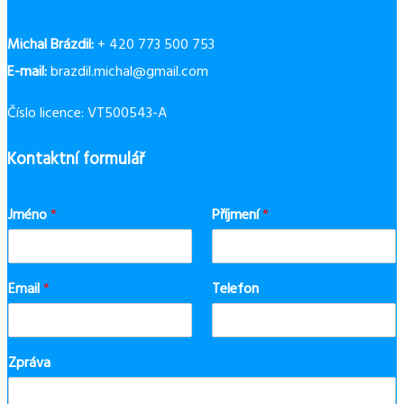
Michal Brázdil:
+ 420 773 500 753
E-mail:
brazdil.michal@gmail.com
Číslo licence: VT500543-A
Kontaktní formulář
Jméno
*
Příjmení
*
Email
*
Telefon
Zpráva