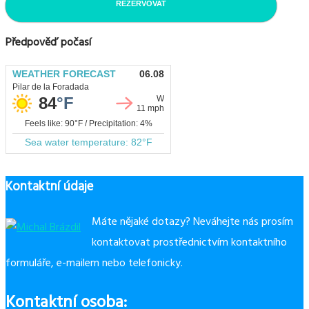
REZERVOVAT
Předpověď počasí
Kontaktní údaje
Máte nějaké dotazy? Neváhejte nás prosím
kontaktovat prostřednictvím kontaktního
formuláře, e-mailem nebo telefonicky.
Kontaktní osoba: