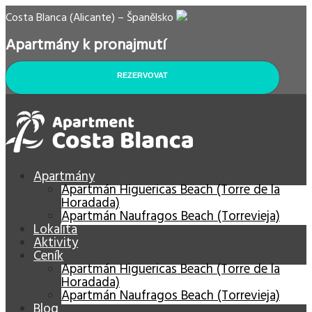
Costa Blanca (Alicante) – Španělsko
Apartmány k pronajmutí
REZERVOVAT
Apartmány
Apartmán Higuericas Beach (Torre de la
Horadada)
Apartmán Naufragos Beach (Torrevieja)
Lokalita
Aktivity
Ceník
Apartmán Higuericas Beach (Torre de la
Horadada)
Apartmán Naufragos Beach (Torrevieja)
Blog